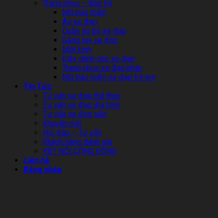
Trang phục – Bảo hộ
Mũ bảo hiểm
Áo xe đạp
Quần áo bộ xe đạp
Găng tay xe đạp
Mắt kính
Giày dành cho xe đạp
Trang phục xe đạp khác
Mũ bảo hiểm xe đạp trẻ em
Tin Tức
Tư vấn xe đạp thể thao
Tư vấn xe đạp địa hình
Tư vấn xe đạp gấp
Khuyến mãi
Hỏi đáp – Tư vấn
Khách hàng đánh giá
KẾT NỐI CỘNG ĐỒNG
Liên hệ
Đăng nhập