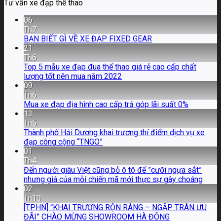
Tư vấn xe đạp thể thao
06
Th7
BẠN BIẾT GÌ VỀ XE ĐẠP FIXED GEAR
21
Th6
Top 5 mẫu xe đạp đua thể thao giá rẻ cao cấp chất
lượng tốt nên mua năm 2022
09
Th6
Mua xe đạp địa hình cao cấp trả góp lãi suất 0%
13
Th5
Thành phố Hải Dương khai trương thí điểm dịch vụ xe
đạp công cộng “TNGO”
01
Th4
Đến người giàu Việt cũng bỏ ô tô để ”cưỡi ngựa sắt”
nhưng giá của mỗi chiến mã mới thực sự gây choáng
02
Th10
[TP.HN] “KHAI TRƯƠNG RỘN RÀNG – NGẬP TRÀN ƯU
ĐÃI” CHÀO MỪNG SHOWROOM HÀ ĐÔNG