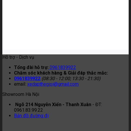
Hỗ trợ - Dịch vụ
Tổng đài hỗ trợ:
0961839922
Chăm sóc khách hàng & Giải đáp thắc mắc:
0961839922
(08:30 - 12:00; 13:30 - 21:30)
email:
xedapthegioi@gmail.com
Showroom Hà Nội
Ngõ 214 Nguyễn Xiển - Thanh Xuân
- ĐT:
0961.83.99.22
Bản đồ đường đi