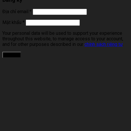
Đăng ký
Địa chỉ email
*
Mật khẩu
*
Your personal data will be used to support your experience
throughout this website, to manage access to your account,
and for other purposes described in our
chính sách riêng tư
.
Đăng ký