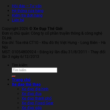
Hỏi đáp – Tư vấn
Hệ thống cửa hàng
Kiểm tra đơn hàng
Liên hệ
Copyright 2026 ©
Xe Đạp Thế Giới
Đơn vị chủ quản: Công ty cổ phần truyền thông & công nghệ
DLink
Địa chỉ: Tòa nhà CT10 - Khu đô thị Việt Hưng - Long Biên - Hà
Nội
MST: 01054800924 - Đăng ký lần đầu 31/8/2011 - Thay đổi
lần 3 ngày 6/12/2013
Tìm kiếm:
Trang chủ
Xe đạp thể thao
Xe đạp địa hình
Xe đạp đua
Xe đạp thành phố
Xe đạp Fixed Gear
Xe đạp gấp