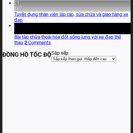
21
Th7
Tuyển dụng nhân viên lắp ráp, sửa chữa và giao hàng xe
đạp
06
Th4
Bài tập chữa thoái hóa đốt sống lưng với xe đạp thể
thao
2
Comments
Sắp xếp:
ĐỒNG HỒ TỐC ĐỘ