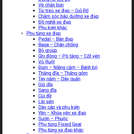
Vè chắn bùn
Túi treo xe đạp – Giỏ,Rổ
Chăm sóc bão dưỡng xe đạp
Đồ nghề xe đạp
Phụ kiện khác
Phụ tùng xe đạp
Pedal – Bàn đạp
Baga – Chân chống
Bộ group
Ghi đông – Pô tăng – Cốt yên
Vỏ Ruột
Đùm – Niềng căm – Bánh bộ
Thắng đĩa – Thắng gôm
Tay nắm – Dây quấn
Giò dĩa
Sang đĩa
Cùi đề
Líp sên
Dây cáp và phụ kiện
Yên – Khóa yên xe đạp
Sườn – Phuộc
Phụ tùng Fixied Gear
Phụ tùng xe đạp khác