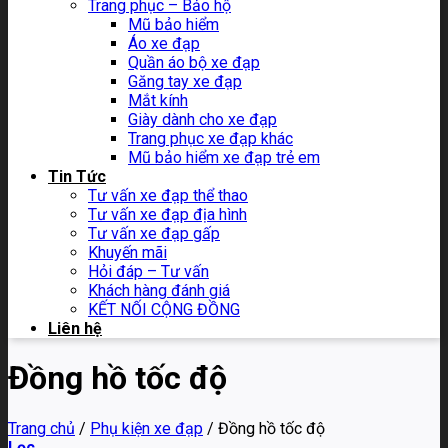
Trang phục – Bảo hộ
Mũ bảo hiểm
Áo xe đạp
Quần áo bộ xe đạp
Găng tay xe đạp
Mắt kính
Giày dành cho xe đạp
Trang phục xe đạp khác
Mũ bảo hiểm xe đạp trẻ em
Tin Tức
Tư vấn xe đạp thể thao
Tư vấn xe đạp địa hình
Tư vấn xe đạp gấp
Khuyến mãi
Hỏi đáp – Tư vấn
Khách hàng đánh giá
KẾT NỐI CỘNG ĐỒNG
Liên hệ
Đồng hồ tốc độ
Trang chủ
/
Phụ kiện xe đạp
/
Đồng hồ tốc độ
Lọc