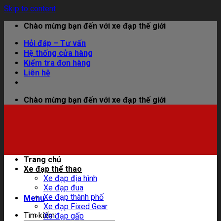
Skip to content
Chào mừng bạn đến với xe đạp thế giới
Hỏi đáp – Tư vấn
Hệ thống cửa hàng
Kiểm tra đơn hàng
Liên hệ
Chào mừng bạn đến với xe đạp thế giới
Trang chủ
Xe đạp thể thao
Xe đạp địa hình
Xe đạp đua
Xe đạp thành phố
Menu
Xe đạp Fixed Gear
Tìm kiếm:
Xe đạp gấp