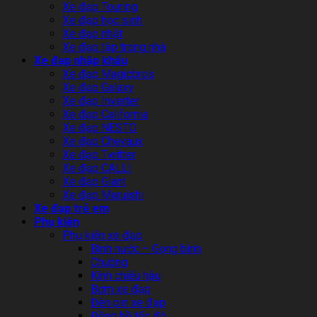
Xe đạp Touring
Xe đạp học sinh
Xe đạp nhật
Xe đạp tập trong nhà
Xe đạp nhập khẩu
Xe đạp Magicbros
Xe đạp Galaxy
Xe đạp Inverter
Xe đạp California
Xe đạp NESTO
Xe đạp Chevaux
Xe đạp Twitter
Xe đạp CALLI
Xe đạp Giant
Xe đạp Maruishi
Xe đạp trẻ em
Phụ kiện
Phụ kiện xe đạp
Bình nước – Gọng bình
Chuông
Kính chiếu hậu
Bơm xe đạp
Đèn pin xe đạp
Đồng hồ tốc độ