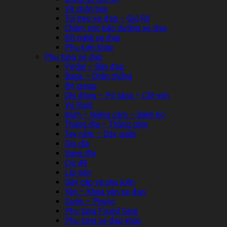
Vè chắn bùn
Túi treo xe đạp – Giỏ,Rổ
Chăm sóc bão dưỡng xe đạp
Đồ nghề xe đạp
Phụ kiện khác
Phụ tùng xe đạp
Pedal – Bàn đạp
Baga – Chân chống
Bộ group
Ghi đông – Pô tăng – Cốt yên
Vỏ Ruột
Đùm – Niềng căm – Bánh bộ
Thắng đĩa – Thắng gôm
Tay nắm – Dây quấn
Giò dĩa
Sang đĩa
Cùi đề
Líp sên
Dây cáp và phụ kiện
Yên – Khóa yên xe đạp
Sườn – Phuộc
Phụ tùng Fixied Gear
Phụ tùng xe đạp khác