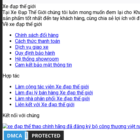
Xe đạp thế giới
Tại Xe Đạp Thế Giới chúng tôi luôn mong muốn đem lại cho Kh
sản phẩm tốt nhất đến tay khách hàng, cùng chia sẻ lợi ích với 
Về xe đạp thế giới
Chính sách đổi hàng
Cách thức thanh toán
Dịch vụ giao xe
Quy định bảo hành
Hệ thống showroom
Cam kết bảo mật thông tin
Hợp tác
Làm cộng tác viên Xe đạp thế giới
Làm đại lý bán hàng Xe đạp thế giới
Làm nhà phân phối Xe đạp thế giới
Liên kết với Xe đạp thế giới
Kết nối với chúng