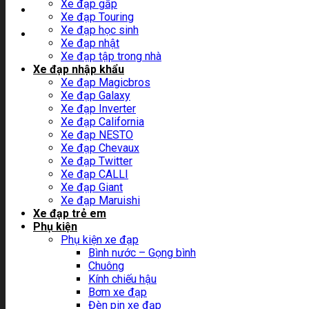
Xe đạp gấp
Xe đạp Touring
Xe đạp học sinh
Xe đạp nhật
Xe đạp tập trong nhà
Xe đạp nhập khẩu
Xe đạp Magicbros
Xe đạp Galaxy
Xe đạp Inverter
Xe đạp California
Xe đạp NESTO
Xe đạp Chevaux
Xe đạp Twitter
Xe đạp CALLI
Xe đạp Giant
Xe đạp Maruishi
Xe đạp trẻ em
Phụ kiện
Phụ kiện xe đạp
Bình nước – Gọng bình
Chuông
Kính chiếu hậu
Bơm xe đạp
Đèn pin xe đạp