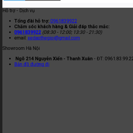
Hỗ trợ - Dịch vụ
Tổng đài hỗ trợ:
0961839922
Chăm sóc khách hàng & Giải đáp thắc mắc:
0961839922
(08:30 - 12:00; 13:30 - 21:30)
email:
xedapthegioi@gmail.com
Showroom Hà Nội
Ngõ 214 Nguyễn Xiển - Thanh Xuân
- ĐT: 0961.83.99.2
Bản đồ đường đi