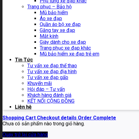
Phụ tùng xe đạp khác
Trang phục – Bảo hộ
Mũ bảo hiểm
Áo xe đạp
Quần áo bộ xe đạp
Găng tay xe đạp
Mắt kính
Giày dành cho xe đạp
Trang phục xe đạp khác
Mũ bảo hiểm xe đạp trẻ em
Tin Tức
Tư vấn xe đạp thể thao
Tư vấn xe đạp địa hình
Tư vấn xe đạp gấp
Khuyến mãi
Hỏi đáp – Tư vấn
Khách hàng đánh giá
KẾT NỐI CỘNG ĐỒNG
Liên hệ
Shopping Cart
Checkout details
Order Complete
Chưa có sản phẩm nào trong giỏ hàng.
Quay trở lại cửa hàng