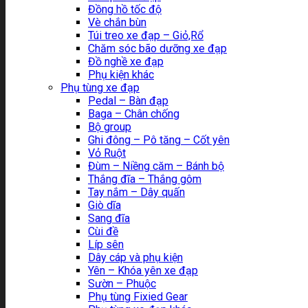
Đồng hồ tốc độ
Vè chắn bùn
Túi treo xe đạp – Giỏ,Rổ
Chăm sóc bão dưỡng xe đạp
Đồ nghề xe đạp
Phụ kiện khác
Phụ tùng xe đạp
Pedal – Bàn đạp
Baga – Chân chống
Bộ group
Ghi đông – Pô tăng – Cốt yên
Vỏ Ruột
Đùm – Niềng căm – Bánh bộ
Thắng đĩa – Thắng gôm
Tay nắm – Dây quấn
Giò dĩa
Sang đĩa
Cùi đề
Líp sên
Dây cáp và phụ kiện
Yên – Khóa yên xe đạp
Sườn – Phuộc
Phụ tùng Fixied Gear