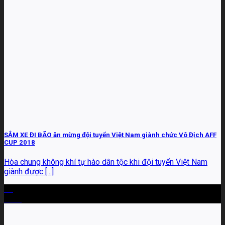
SẮM XE ĐI BÃO ăn mừng đội tuyển Việt Nam giành chức Vô Địch AFF
CUP 2018
Hòa chung không khí tự hào dân tộc khi đội tuyển Việt Nam
giành được [...]
11
Th12