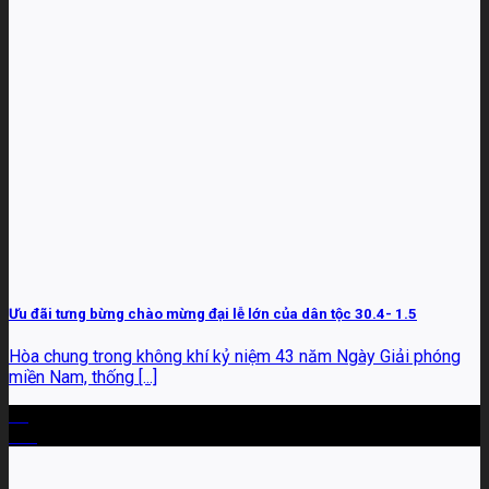
Ưu đãi tưng bừng chào mừng đại lễ lớn của dân tộc 30.4- 1.5
Hòa chung trong không khí kỷ niệm 43 năm Ngày Giải phóng
miền Nam, thống [...]
28
Th4