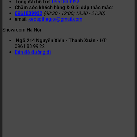
Tổng đài hỗ trợ:
0961839922
Chăm sóc khách hàng & Giải đáp thắc mắc:
0961839922
(08:30 - 12:00; 13:30 - 21:30)
email:
xedapthegioi@gmail.com
Showroom Hà Nội
Ngõ 214 Nguyễn Xiển - Thanh Xuân
- ĐT:
0961.83.99.22
Bản đồ đường đi