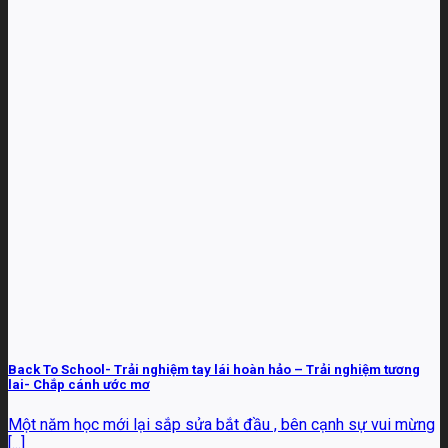
Back To School- Trải nghiệm tay lái hoàn hảo – Trải nghiệm tương
lai- Chắp cánh ước mơ
Một năm học mới lại sắp sửa bắt đầu , bên cạnh sự vui mừng
[...]