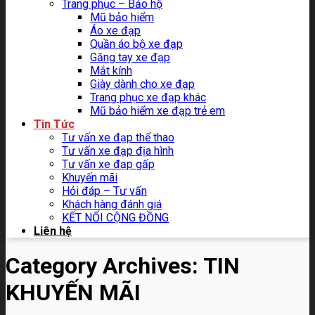
Trang phục – Bảo hộ
Mũ bảo hiểm
Áo xe đạp
Quần áo bộ xe đạp
Găng tay xe đạp
Mắt kính
Giày dành cho xe đạp
Trang phục xe đạp khác
Mũ bảo hiểm xe đạp trẻ em
Tin Tức
Tư vấn xe đạp thể thao
Tư vấn xe đạp địa hình
Tư vấn xe đạp gấp
Khuyến mãi
Hỏi đáp – Tư vấn
Khách hàng đánh giá
KẾT NỐI CỘNG ĐỒNG
Liên hệ
Category Archives:
TIN
KHUYẾN MÃI