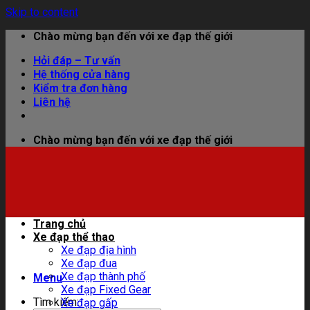
Skip to content
Chào mừng bạn đến với xe đạp thế giới
Hỏi đáp – Tư vấn
Hệ thống cửa hàng
Kiểm tra đơn hàng
Liên hệ
Chào mừng bạn đến với xe đạp thế giới
Trang chủ
Xe đạp thể thao
Xe đạp địa hình
Xe đạp đua
Xe đạp thành phố
Menu
Xe đạp Fixed Gear
Tìm kiếm:
Xe đạp gấp