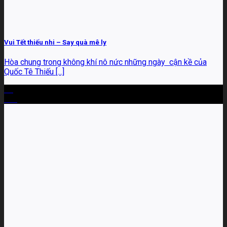
Vui Tết thiếu nhi – Say quà mê ly
Hòa chung trong không khí nô nức những ngày cận kề của
Quốc Tê Thiếu [...]
30
Th5