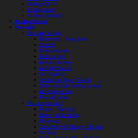
Xe đạp CALLI
Xe đạp Giant
Xe đạp Maruishi
Xe đạp trẻ em
Phụ kiện
Phụ kiện xe đạp
Bình nước – Gọng bình
Chuông
Kính chiếu hậu
Bơm xe đạp
Đèn pin xe đạp
Đồng hồ tốc độ
Vè chắn bùn
Túi treo xe đạp – Giỏ,Rổ
Chăm sóc bão dưỡng xe đạp
Đồ nghề xe đạp
Phụ kiện khác
Phụ tùng xe đạp
Pedal – Bàn đạp
Baga – Chân chống
Bộ group
Ghi đông – Pô tăng – Cốt yên
Vỏ Ruột