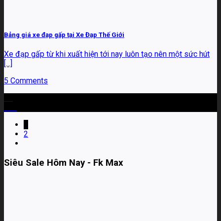
Bảng giá xe đạp gấp tại Xe Đạp Thế Giới
Xe đạp gấp từ khi xuất hiện tới nay luôn tạo nên một sức hút
[...]
5 Comments
17
Th3
1
2
Siêu Sale Hôm Nay - Fk Max