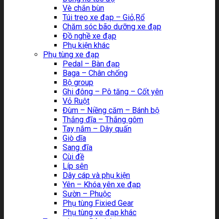
Vè chắn bùn
Túi treo xe đạp – Giỏ,Rổ
Chăm sóc bão dưỡng xe đạp
Đồ nghề xe đạp
Phụ kiện khác
Phụ tùng xe đạp
Pedal – Bàn đạp
Baga – Chân chống
Bộ group
Ghi đông – Pô tăng – Cốt yên
Vỏ Ruột
Đùm – Niềng căm – Bánh bộ
Thắng đĩa – Thắng gôm
Tay nắm – Dây quấn
Giò dĩa
Sang đĩa
Cùi đề
Líp sên
Dây cáp và phụ kiện
Yên – Khóa yên xe đạp
Sườn – Phuộc
Phụ tùng Fixied Gear
Phụ tùng xe đạp khác