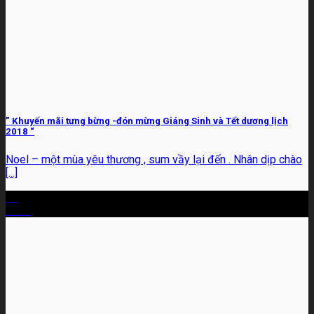
” Khuyến mãi tưng bừng -đón mừng Giáng Sinh và Tết dương lịch
2018 “
Noel – một mùa yêu thương , sum vầy lại đến . Nhân dịp chào
[...]
27
Th11