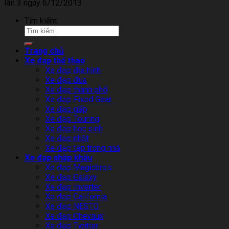
lần 3 ngày 6/12/2013
Tìm kiếm:
Trang chủ
Xe đạp thể thao
Xe đạp địa hình
Xe đạp đua
Xe đạp thành phố
Xe đạp Fixed Gear
Xe đạp gấp
Xe đạp Touring
Xe đạp học sinh
Xe đạp nhật
Xe đạp tập trong nhà
Xe đạp nhập khẩu
Xe đạp Magicbros
Xe đạp Galaxy
Xe đạp Inverter
Xe đạp California
Xe đạp NESTO
Xe đạp Chevaux
Xe đạp Twitter