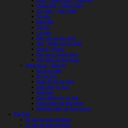
Đùm – Niềng căm – Bánh bộ
Thắng đĩa – Thắng gôm
Tay nắm – Dây quấn
Giò dĩa
Sang đĩa
Cùi đề
Líp sên
Dây cáp và phụ kiện
Yên – Khóa yên xe đạp
Sườn – Phuộc
Phụ tùng Fixied Gear
Phụ tùng xe đạp khác
Trang phục – Bảo hộ
Mũ bảo hiểm
Áo xe đạp
Quần áo bộ xe đạp
Găng tay xe đạp
Mắt kính
Giày dành cho xe đạp
Trang phục xe đạp khác
Mũ bảo hiểm xe đạp trẻ em
Tin Tức
Tư vấn xe đạp thể thao
Tư vấn xe đạp địa hình