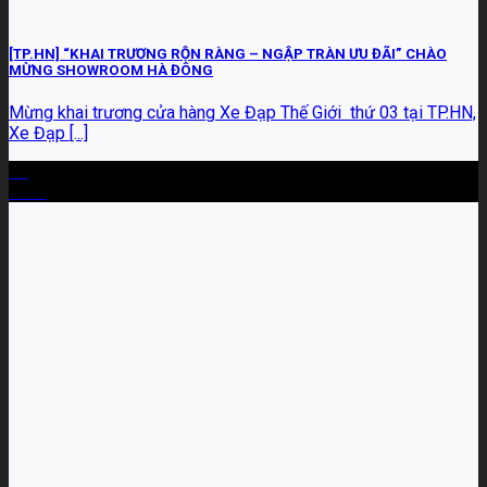
[TP.HN] “KHAI TRƯƠNG RỘN RÀNG – NGẬP TRÀN ƯU ĐÃI” CHÀO
MỪNG SHOWROOM HÀ ĐÔNG
Mừng khai trương cửa hàng Xe Đạp Thế Giới thứ 03 tại TP.HN,
Xe Đạp [...]
02
Th10