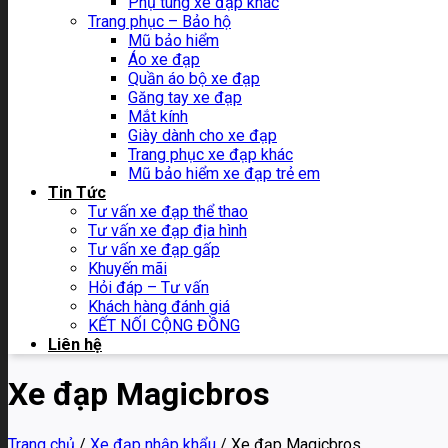
Phụ tùng xe đạp khác
Trang phục – Bảo hộ
Mũ bảo hiểm
Áo xe đạp
Quần áo bộ xe đạp
Găng tay xe đạp
Mắt kính
Giày dành cho xe đạp
Trang phục xe đạp khác
Mũ bảo hiểm xe đạp trẻ em
Tin Tức
Tư vấn xe đạp thể thao
Tư vấn xe đạp địa hình
Tư vấn xe đạp gấp
Khuyến mãi
Hỏi đáp – Tư vấn
Khách hàng đánh giá
KẾT NỐI CỘNG ĐỒNG
Liên hệ
Xe đạp Magicbros
Trang chủ
/
Xe đạp nhập khẩu
/
Xe đạp Magicbros