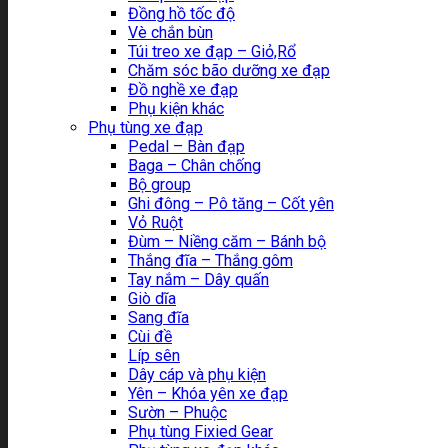
Đồng hồ tốc độ
Vè chắn bùn
Túi treo xe đạp – Giỏ,Rổ
Chăm sóc bão dưỡng xe đạp
Đồ nghề xe đạp
Phụ kiện khác
Phụ tùng xe đạp
Pedal – Bàn đạp
Baga – Chân chống
Bộ group
Ghi đông – Pô tăng – Cốt yên
Vỏ Ruột
Đùm – Niềng căm – Bánh bộ
Thắng đĩa – Thắng gôm
Tay nắm – Dây quấn
Giò dĩa
Sang đĩa
Cùi đề
Líp sên
Dây cáp và phụ kiện
Yên – Khóa yên xe đạp
Sườn – Phuộc
Phụ tùng Fixied Gear