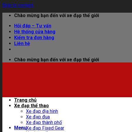
Skip to content
Chào mừng bạn đến với xe đạp thế giới
Hỏi đáp – Tư vấn
Hệ thống cửa hàng
Kiểm tra đơn hàng
Liên hệ
Chào mừng bạn đến với xe đạp thế giới
Trang chủ
Xe đạp thể thao
Xe đạp địa hình
Xe đạp đua
Xe đạp thành phố
Menu
Xe đạp Fixed Gear