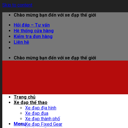
Skip to content
Chào mừng bạn đến với xe đạp thế giới
Hỏi đáp – Tư vấn
Hệ thống cửa hàng
Kiểm tra đơn hàng
Liên hệ
Chào mừng bạn đến với xe đạp thế giới
Trang chủ
Xe đạp thể thao
Xe đạp địa hình
Xe đạp đua
Xe đạp thành phố
Menu
Xe đạp Fixed Gear