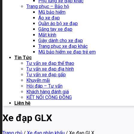
Phụ tùng xe đạp khác
Trang phục – Bảo hộ
Mũ bảo hiểm
Áo xe đạp
Quần áo bộ xe đạp
Găng tay xe đạp
Mắt kính
Giày dành cho xe đạp
Trang phục xe đạp khác
Mũ bảo hiểm xe đạp trẻ em
Tin Tức
Tư vấn xe đạp thể thao
Tư vấn xe đạp địa hình
Tư vấn xe đạp gấp
Khuyến mãi
Hỏi đáp – Tư vấn
Khách hàng đánh giá
KẾT NỐI CỘNG ĐỒNG
Liên hệ
Xe đạp GLX
Trang chủ
/
Xe đạp nhập khẩu
/
Xe đạp GLX