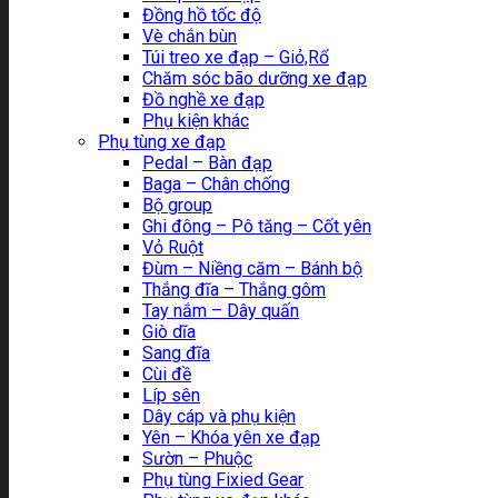
Đồng hồ tốc độ
Vè chắn bùn
Túi treo xe đạp – Giỏ,Rổ
Chăm sóc bão dưỡng xe đạp
Đồ nghề xe đạp
Phụ kiện khác
Phụ tùng xe đạp
Pedal – Bàn đạp
Baga – Chân chống
Bộ group
Ghi đông – Pô tăng – Cốt yên
Vỏ Ruột
Đùm – Niềng căm – Bánh bộ
Thắng đĩa – Thắng gôm
Tay nắm – Dây quấn
Giò dĩa
Sang đĩa
Cùi đề
Líp sên
Dây cáp và phụ kiện
Yên – Khóa yên xe đạp
Sườn – Phuộc
Phụ tùng Fixied Gear