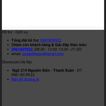
Hỗ trợ - Dịch vụ
Tổng đài hỗ trợ:
0961839922
Chăm sóc khách hàng & Giải đáp thắc mắc:
0961839922
(08:30 - 12:00; 13:30 - 21:30)
email:
xedapthegioi@gmail.com
Showroom Hà Nội
Ngõ 214 Nguyễn Xiển - Thanh Xuân
- ĐT:
0961.83.99.22
Bản đồ đường đi