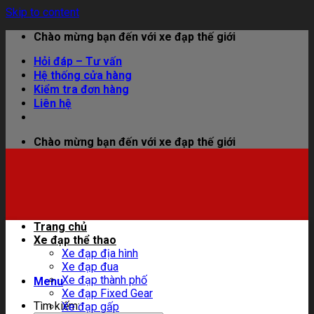
Skip to content
Chào mừng bạn đến với xe đạp thế giới
Hỏi đáp – Tư vấn
Hệ thống cửa hàng
Kiểm tra đơn hàng
Liên hệ
Chào mừng bạn đến với xe đạp thế giới
Trang chủ
Xe đạp thể thao
Xe đạp địa hình
Xe đạp đua
Xe đạp thành phố
Menu
Xe đạp Fixed Gear
Tìm kiếm:
Xe đạp gấp