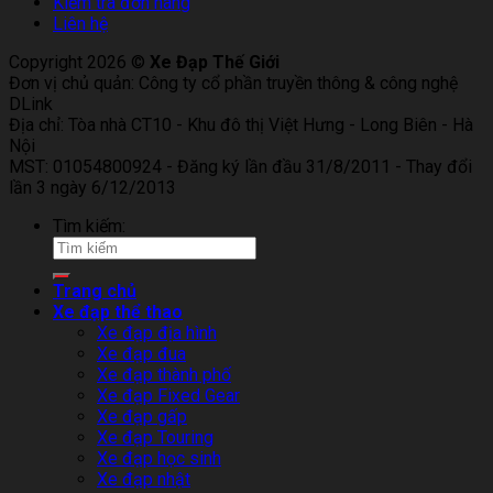
Kiểm tra đơn hàng
Liên hệ
Copyright 2026 ©
Xe Đạp Thế Giới
Đơn vị chủ quản: Công ty cổ phần truyền thông & công nghệ
DLink
Địa chỉ: Tòa nhà CT10 - Khu đô thị Việt Hưng - Long Biên - Hà
Nội
MST: 01054800924 - Đăng ký lần đầu 31/8/2011 - Thay đổi
lần 3 ngày 6/12/2013
Tìm kiếm:
Trang chủ
Xe đạp thể thao
Xe đạp địa hình
Xe đạp đua
Xe đạp thành phố
Xe đạp Fixed Gear
Xe đạp gấp
Xe đạp Touring
Xe đạp học sinh
Xe đạp nhật