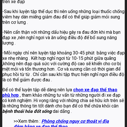
trên xe đạp
-Sau khi luyện tập thể dục thì nên uống những loại thuốc chống
viêm hay dán miếng giảm đau để có thể giúp giảm mỏi sung
trên cơ lưng .
-Nên cẩn thận với những dấu hiệu gây ra đau đớn khi mà bạn
đạp xe ,nên nghỉ ngơi và ăn uống điều độ để bổ sung năng
lượng .
-Mỗi ngày chỉ nên luyện tập khoảng 30-45 phút bằng việc đạp
xe nhẹ nhàng . Kết hợp nghỉ ngơi từ 10-15 phút giữa quãng
,không nên đạp quá sức với cường độ cao sẽ khiến cho cơ bị
mệt mỏi và tổn thương hơn . Cơ và xương cần có thời gian để
phục hồi từ từ . Chỉ cần sau khi tập thực hiện nghỉ ngơi điều độ
là có thể giảm được đau .
Để có thể luyện tập dễ dàng nên lựa
chọn xe đạp thể thao
phù hợp
, tham khảo những tư vấn từ những người đi xe đạp
có kinh nghiệm .Hi vọng rằng với những chia sẻ hữu ích trên sẽ
là những thông tin tốt dành cho bạn để có thể chữa khỏi căn
bệnh thoái hóa đốt sống
dai dẳng .
>>Xem thêm :
Phòng chống nguy cơ thoát vị địa
đệm bằng xe đạp thể thao