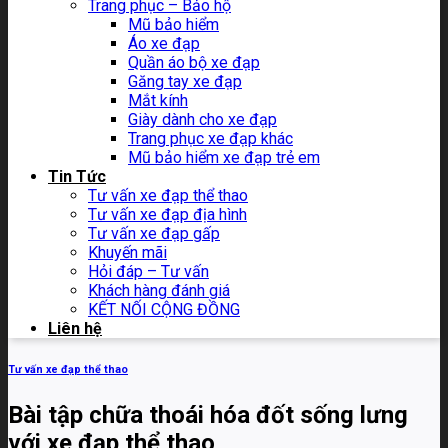
Trang phục – Bảo hộ
Mũ bảo hiểm
Áo xe đạp
Quần áo bộ xe đạp
Găng tay xe đạp
Mắt kính
Giày dành cho xe đạp
Trang phục xe đạp khác
Mũ bảo hiểm xe đạp trẻ em
Tin Tức
Tư vấn xe đạp thể thao
Tư vấn xe đạp địa hình
Tư vấn xe đạp gấp
Khuyến mãi
Hỏi đáp – Tư vấn
Khách hàng đánh giá
KẾT NỐI CỘNG ĐỒNG
Liên hệ
Tư vấn xe đạp thể thao
Bài tập chữa thoái hóa đốt sống lưng
với xe đạp thể thao