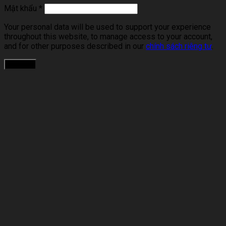
Mật khẩu
*
Your personal data will be used to support your experience
throughout this website, to manage access to your account,
and for other purposes described in our
chính sách riêng tư
.
Đăng ký