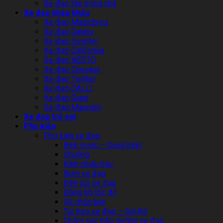
Xe đạp tập trong nhà
Xe đạp nhập khẩu
Xe đạp Magicbros
Xe đạp Galaxy
Xe đạp Inverter
Xe đạp California
Xe đạp NESTO
Xe đạp Chevaux
Xe đạp Twitter
Xe đạp CALLI
Xe đạp Giant
Xe đạp Maruishi
Xe đạp trẻ em
Phụ kiện
Phụ kiện xe đạp
Bình nước – Gọng bình
Chuông
Kính chiếu hậu
Bơm xe đạp
Đèn pin xe đạp
Đồng hồ tốc độ
Vè chắn bùn
Túi treo xe đạp – Giỏ,Rổ
Chăm sóc bão dưỡng xe đạp