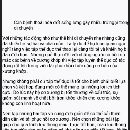
Căn bệnh thoái hóa đốt sống lưng gây nhiều trở ngại tron
di chuyển
Với những tác động nhỏ như thế khi di chuyển nhẹ nhàng cũng
đã khiến họ sợ hãi và chán nản . Là lý do để họ luôn quan ngại
nghĩ rằng việc tập thể dục thể thao lại càng tồi tệ và khiến họ bị
đau đớn hơn . Nhưng quả thực đối với những người có tiền sử
mắc các bệnh về xương khớp thì việc tập luyện thể dục có tác
động rất lớn trong việc tái phục hồi chức năng cơ bản của
xương khớp .
Nhưng không phải cứ tập thể dục là tốt cho bệnh phải biết lựa
chọn và kết hợp đúng mới có thể mang lại những lợi ích tích
cực . Do lúc này hệ cơ xương bị tổn thương về cấu trúc, sự
giảm sút mạnh về chất bôi trơn khớp khiến cho xương khớp
không còn linh hoạt nữa .
Nên tập những bài tập vô cùng đơn giản để có thể cải thiện
dần dần và tái phục hồi cơ xương . Nên chọn những bài tập
giúp cho quá trình lưu thông máu được tốt hơn , máu lưu thông