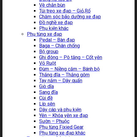
Vè chắn bùn
Túi treo xe đạp – Giỏ,Rổ
Chăm sóc bão dưỡng xe đạp
Đồ nghề xe đạp
Phụ kiện khác
Phụ tùng xe đạp
Pedal – Bàn đạp
Baga – Chân chống
Bộ group
Ghi đông – Pô tăng – Cốt yên
Vỏ Ruột
Đùm – Niềng căm – Bánh bộ
Thắng đĩa – Thắng gôm
Tay nắm – Dây quấn
Giò dĩa
Sang đĩa
Cùi đề
Líp sên
Dây cáp và phụ kiện
Yên – Khóa yên xe đạp
Sườn – Phuộc
Phụ tùng Fixied Gear
Phụ tùng xe đạp khác