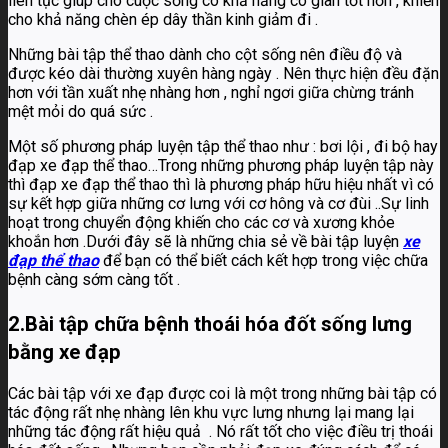
liên tục giúp cho cuộc sống có khả năng co giãn tốt hơn , khiến
cho khả năng chèn ép dây thần kinh giảm đi .
Những bài tập thể thao dành cho cột sống nên điều độ và
được kéo dài thường xuyên hàng ngày . Nên thực hiện đều đặn
hơn với tần xuất nhẹ nhàng hơn , nghỉ ngơi giữa chừng tránh
mệt mỏi do quá sức .
Một số phương pháp luyện tập thể thao như : bơi lội , đi bộ hay
đạp xe đạp thể thao…Trong những phương pháp luyện tập này
thì đạp xe đạp thể thao thì là phương pháp hữu hiệu nhất vì có
sự kết hợp giữa những cơ lưng với cơ hông và cơ đùi ..Sự linh
hoạt trong chuyển động khiến cho các cơ và xương khỏe
khoắn hơn .Dưới đây sẽ là những chia sẻ về bài tập luyện
xe
đạp thể thao
để bạn có thể biết cách kết hợp trong việc chữa
bệnh càng sớm càng tốt .
2.Bài tập chữa bệnh thoái hóa đốt sống lưng
bằng xe đạp
Các bài tập với xe đạp được coi là một trong những bài tập có
tác động rất nhẹ nhàng lên khu vực lưng nhưng lại mang lại
những tác động rất hiệu quả . Nó rất tốt cho việc điều trị thoái