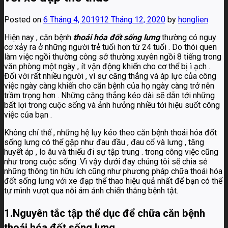
Posted on
6 Tháng 4, 2019
12 Tháng 12, 2020
by
honglien
Hiện nay , căn bệnh
thoái hóa đốt sống lưng
thường có nguy
cơ xảy ra ở những người trẻ tuổi hơn từ 24 tuổi . Do thói quen
làm việc ngồi thường công sở thường xuyên ngồi 8 tiếng trong
văn phòng một ngày , ít vận động khiến cho cơ thể bị ì ạch .
Đối với rất nhiều người , vì sự căng thẳng và áp lực của công
việc ngày càng khiến cho căn bệnh của họ ngày càng trở nên
trầm trọng hơn . Những căng thẳng kéo dài sẽ dẫn tới những
bất lợi trong cuộc sống và ảnh hưởng nhiều tới hiệu suốt công
việc của bạn .
Không chỉ thế , những hệ lụy kéo theo căn bệnh thoái hóa đốt
sống lưng có thể gặp như đau đầu , đau cổ và lưng , tăng
huyết áp , lo âu và thiếu đi sự tập trung . trong công việc cũng
như trong cuộc sống .Vì vậy dưới đay chúng tôi sẽ chia sẻ
những thông tin hữu ích cũng như phương pháp chữa thoái hóa
đốt sống lưng với xe đạp thể thao hiệu quả nhất để bạn có thể
tự mình vượt qua nỗi ám ảnh chiến thắng bệnh tật.
1.Nguyên tắc tập thể dục để chữa căn bệnh
thoái hóa đốt sống lưng