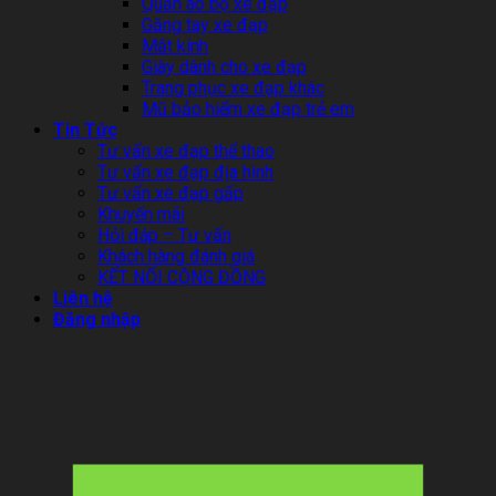
Quần áo bộ xe đạp
Găng tay xe đạp
Mắt kính
Giày dành cho xe đạp
Trang phục xe đạp khác
Mũ bảo hiểm xe đạp trẻ em
Tin Tức
Tư vấn xe đạp thể thao
Tư vấn xe đạp địa hình
Tư vấn xe đạp gấp
Khuyến mãi
Hỏi đáp – Tư vấn
Khách hàng đánh giá
KẾT NỐI CỘNG ĐỒNG
Liên hệ
Đăng nhập