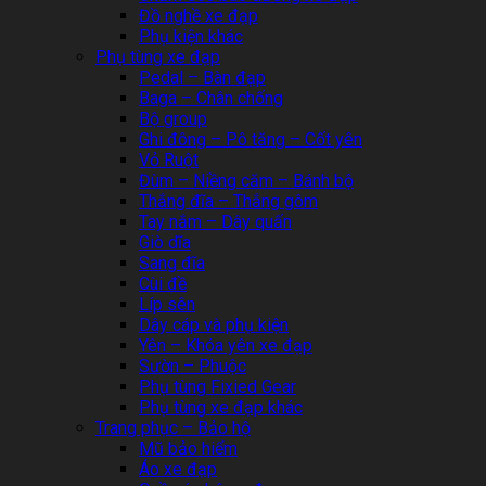
Đồ nghề xe đạp
Phụ kiện khác
Phụ tùng xe đạp
Pedal – Bàn đạp
Baga – Chân chống
Bộ group
Ghi đông – Pô tăng – Cốt yên
Vỏ Ruột
Đùm – Niềng căm – Bánh bộ
Thắng đĩa – Thắng gôm
Tay nắm – Dây quấn
Giò dĩa
Sang đĩa
Cùi đề
Líp sên
Dây cáp và phụ kiện
Yên – Khóa yên xe đạp
Sườn – Phuộc
Phụ tùng Fixied Gear
Phụ tùng xe đạp khác
Trang phục – Bảo hộ
Mũ bảo hiểm
Áo xe đạp