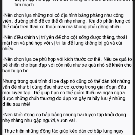
tim mạch
-Nên chọn lựa những nơi có địa hình bằng phẳng như công
viên , đường phố để có thể đi nhẹ nhàng . Khi đó phần lưng có
thể duỗi trên thân xe thoải mái mà không phải gồng nhiều .
-Nên điều chỉnh vị trí yên để cho cột sống được thẳng, thoải
mái hơn và phù hợp với vị trí lái để lưng không bị gù và cúi
nhiều .
-Nên chọn lựa xe phù hợp với kích thước cơ thể . Nếu xe quá to
sẽ khiến cho bạn đạp với còn nếu như xe quá nhỏ sẽ khiến cho
bạn bị gò bó .
Nhưng trong quá trình đi xe đạp nó cũng có thể dẫn tới những
vấn đề như bị cứng đau nhức cơ xương trong giai đoạn đầu
mới luyện tập . Để giúp bạn có thể giảm thiểu và ngăn ngừa
được những chấn thương do đạp xe gây ra hãy lưu ý những
điều sau nhé!
-Nên khởi động cơ bắp bằng những bài luyện tập khởi động
nhẹ nhàng như gập người, vươn vai .
-Thực hiện những động tác giúp kéo dãn cơ bắp lưng ngay