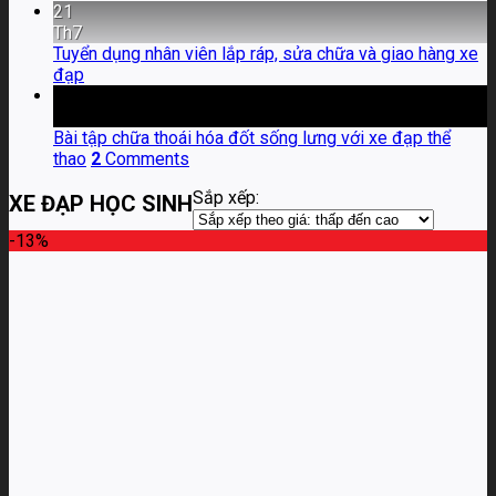
21
Th7
Tuyển dụng nhân viên lắp ráp, sửa chữa và giao hàng xe
đạp
06
Th4
Bài tập chữa thoái hóa đốt sống lưng với xe đạp thể
thao
2
Comments
Sắp xếp:
XE ĐẠP HỌC SINH
-13%