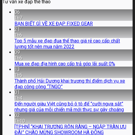
Tư vấn xe đạp thể thao
06
Th7
BẠN BIẾT GÌ VỀ XE ĐẠP FIXED GEAR
21
Th6
Top 5 mẫu xe đạp đua thể thao giá rẻ cao cấp chất
lượng tốt nên mua năm 2022
09
Th6
Mua xe đạp địa hình cao cấp trả góp lãi suất 0%
13
Th5
Thành phố Hải Dương khai trương thí điểm dịch vụ xe
đạp công cộng “TNGO”
01
Th4
Đến người giàu Việt cũng bỏ ô tô để ”cưỡi ngựa sắt”
nhưng giá của mỗi chiến mã mới thực sự gây choáng
02
Th10
[TP.HN] “KHAI TRƯƠNG RỘN RÀNG – NGẬP TRÀN ƯU
ĐÃI” CHÀO MỪNG SHOWROOM HÀ ĐÔNG