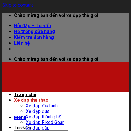
Skip to content
Chào mừng bạn đến với xe đạp thế giới
Hỏi đáp – Tư vấn
Hệ thống cửa hàng
Kiểm tra đơn hàng
Liên hệ
Chào mừng bạn đến với xe đạp thế giới
Trang chủ
Xe đạp thể thao
Xe đạp địa hình
Xe đạp đua
Xe đạp thành phố
Menu
Xe đạp Fixed Gear
Tìm kiếm:
Xe đạp gấp