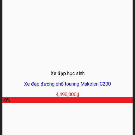
Xe đạp học sinh
Xe đạp đường phố touring Makelen C200
4,490,000
₫
-8%