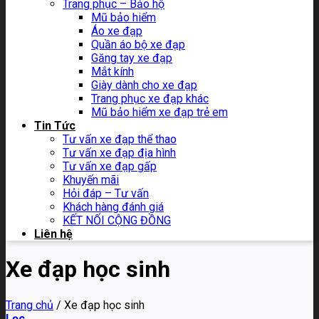
Trang phục – Bảo hộ
Mũ bảo hiểm
Áo xe đạp
Quần áo bộ xe đạp
Găng tay xe đạp
Mắt kính
Giày dành cho xe đạp
Trang phục xe đạp khác
Mũ bảo hiểm xe đạp trẻ em
Tin Tức
Tư vấn xe đạp thể thao
Tư vấn xe đạp địa hình
Tư vấn xe đạp gấp
Khuyến mãi
Hỏi đáp – Tư vấn
Khách hàng đánh giá
KẾT NỐI CỘNG ĐỒNG
Liên hệ
Xe đạp học sinh
Trang chủ
/
Xe đạp học sinh
Lọc