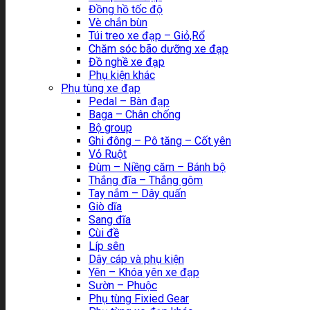
Đồng hồ tốc độ
Vè chắn bùn
Túi treo xe đạp – Giỏ,Rổ
Chăm sóc bão dưỡng xe đạp
Đồ nghề xe đạp
Phụ kiện khác
Phụ tùng xe đạp
Pedal – Bàn đạp
Baga – Chân chống
Bộ group
Ghi đông – Pô tăng – Cốt yên
Vỏ Ruột
Đùm – Niềng căm – Bánh bộ
Thắng đĩa – Thắng gôm
Tay nắm – Dây quấn
Giò dĩa
Sang đĩa
Cùi đề
Líp sên
Dây cáp và phụ kiện
Yên – Khóa yên xe đạp
Sườn – Phuộc
Phụ tùng Fixied Gear