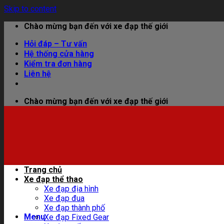
Skip to content
Chào mừng bạn đến với xe đạp thế giới
Hỏi đáp – Tư vấn
Hệ thống cửa hàng
Kiểm tra đơn hàng
Liên hệ
Chào mừng bạn đến với xe đạp thế giới
Trang chủ
Xe đạp thể thao
Xe đạp địa hình
Xe đạp đua
Xe đạp thành phố
Menu
Xe đạp Fixed Gear