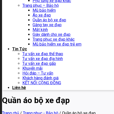
Phụ tùng xe đạp khác
Trang phục – Bảo hộ
Mũ bảo hiểm
Áo xe đạp
Quần áo bộ xe đạp
Găng tay xe đạp
Mắt kính
Giày dành cho xe đạp
Trang phục xe đạp khác
Mũ bảo hiểm xe đạp trẻ em
Tin Tức
Tư vấn xe đạp thể thao
Tư vấn xe đạp địa hình
Tư vấn xe đạp gấp
Khuyến mãi
Hỏi đáp – Tư vấn
Khách hàng đánh giá
KẾT NỐI CỘNG ĐỒNG
Liên hệ
Quần áo bộ xe đạp
Trang chủ
/
Trang phục - Bảo hộ
/
Quần áo bộ xe đạp