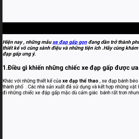
24
Th3
Hiện nay , những mẫu
xe đạp gấp gọn
đang dần trở thành phươ
thiết kế vô cùng sành điệu và những tiện ích .Hãy cùng khám
đạp gấp ưng ý.
1.Điều gì khiến những chiếc xe đạp gấp được ư
Khác với những thiết kế của
xe đạp thể thao
, xe đạp bánh béo
thành phố . Các nhà sản xuất đã sử dụng và kết hợp những vật liệ
đi những chiếc xe đập gấp mặc dù cảm giác bánh rất trơn nhưng 