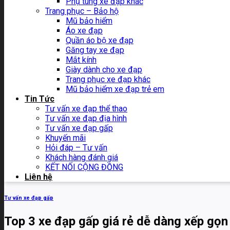
Phụ tùng xe đạp khác
Trang phục – Bảo hộ
Mũ bảo hiểm
Áo xe đạp
Quần áo bộ xe đạp
Găng tay xe đạp
Mắt kính
Giày dành cho xe đạp
Trang phục xe đạp khác
Mũ bảo hiểm xe đạp trẻ em
Tin Tức
Tư vấn xe đạp thể thao
Tư vấn xe đạp địa hình
Tư vấn xe đạp gấp
Khuyến mãi
Hỏi đáp – Tư vấn
Khách hàng đánh giá
KẾT NỐI CỘNG ĐỒNG
Liên hệ
Tư vấn xe đạp gấp
Top 3 xe đạp gấp giá rẻ dễ dàng xếp gọn k