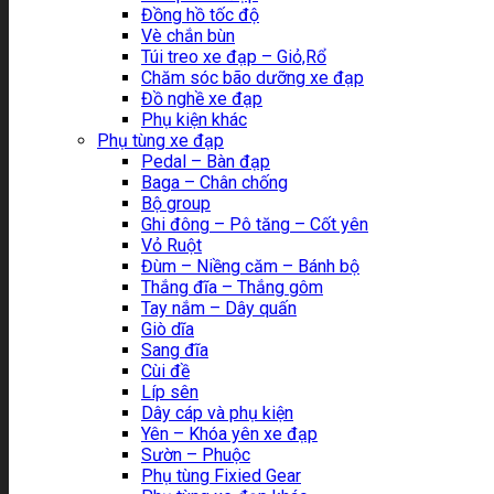
Đồng hồ tốc độ
Vè chắn bùn
Túi treo xe đạp – Giỏ,Rổ
Chăm sóc bão dưỡng xe đạp
Đồ nghề xe đạp
Phụ kiện khác
Phụ tùng xe đạp
Pedal – Bàn đạp
Baga – Chân chống
Bộ group
Ghi đông – Pô tăng – Cốt yên
Vỏ Ruột
Đùm – Niềng căm – Bánh bộ
Thắng đĩa – Thắng gôm
Tay nắm – Dây quấn
Giò dĩa
Sang đĩa
Cùi đề
Líp sên
Dây cáp và phụ kiện
Yên – Khóa yên xe đạp
Sườn – Phuộc
Phụ tùng Fixied Gear