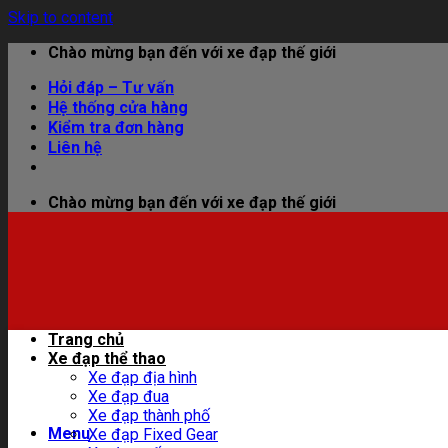
Skip to content
Chào mừng bạn đến với xe đạp thế giới
Hỏi đáp – Tư vấn
Hệ thống cửa hàng
Kiểm tra đơn hàng
Liên hệ
Chào mừng bạn đến với xe đạp thế giới
Trang chủ
Xe đạp thể thao
Xe đạp địa hình
Xe đạp đua
Xe đạp thành phố
Menu
Xe đạp Fixed Gear