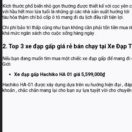
Kích thước phổ biến nhỏ gọn thường được thiết kế với cọc yên 
với hầu hết moi lứa tuổi là những gì các nhà sản xuất hướng tớ
tàu hỏa thậm chí bỏ cốp ô tô mang đi du lịch đều rất tiện lợi.
Chi phí bảo trì thấp cũng như bạn không cần phải tốn tiền mua nhi
khá mức ngân sách cho cuộc sống hàng ngày .
2. Top 3 xe đạp gấp giá rẻ bán chạy tại Xe Đạp T
Nếu bạn đang muốn tìm mua một chiếc xe đạp gấp để mang đi du
Giới.
Xe đạp gấp Hachiko HA 01 giá 5,599,000₫
Hachiko HA-01 được xây dựng dựa trên xu hướng hiện đại , đáp 
khoắn , chắc chắn mang lại cho bạn sự lựa tuyệt vời cho chuyến