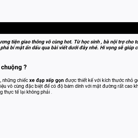
ng tiện giao thông vô cùng hot. Từ học sinh , bà nội trợ cho t
 phá bí mật ẩn dấu qua bài viết dưới đây nhé. Hi vọng sẽ giúp
a chuộng ?
 , những chiếc
xe đạp xếp gọn
được thiết kế với kích thước nhỏ g
u vô cùng đặc biệt để có độ bám dính với mặt đường rất cao khi đi
thực tế lại không phải .