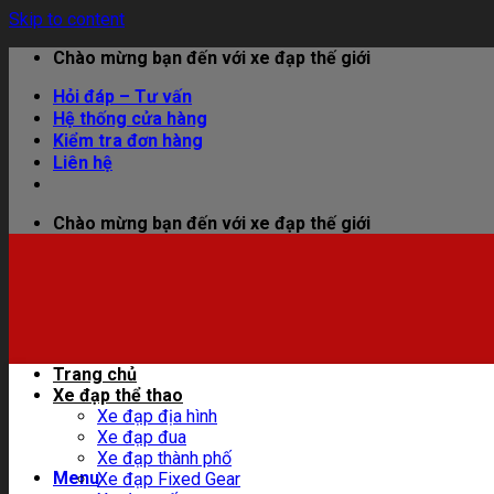
Skip to content
Chào mừng bạn đến với xe đạp thế giới
Hỏi đáp – Tư vấn
Hệ thống cửa hàng
Kiểm tra đơn hàng
Liên hệ
Chào mừng bạn đến với xe đạp thế giới
Trang chủ
Xe đạp thể thao
Xe đạp địa hình
Xe đạp đua
Xe đạp thành phố
Menu
Xe đạp Fixed Gear