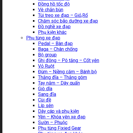
Đồng hồ tốc độ
Vè chắn bùn
Túi treo xe đạp – Giỏ,Rổ
Chăm sóc bão dưỡng xe đạp
Đồ nghề xe đạp
Phụ kiện khác
Phụ tùng xe đạp
Pedal – Bàn đạp
Baga – Chân chống
Bộ group
Ghi đông – Pô tăng – Cốt yên
Vỏ Ruột
Đùm – Niềng căm – Bánh bộ
Thắng đĩa – Thắng gôm
Tay nắm – Dây quấn
Giò dĩa
Sang đĩa
Cùi đề
Líp sên
Dây cáp và phụ kiện
Yên – Khóa yên xe đạp
Sườn – Phuộc
Phụ tùng Fixied Gear