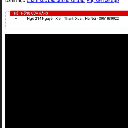
Danh mục:
Chăm sóc bão dưỡng xe đạp
,
Phụ kiện xe đạp
HỆ THỐNG CỬA HÀNG
Ngõ 214 Nguyễn Xiển, Thanh Xuân, Hà Nội - 0961839922