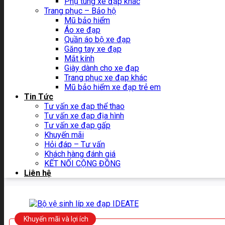
Phụ tùng xe đạp khác
Trang phục – Bảo hộ
Mũ bảo hiểm
Áo xe đạp
Quần áo bộ xe đạp
Găng tay xe đạp
Mắt kính
Giày dành cho xe đạp
Trang phục xe đạp khác
Mũ bảo hiểm xe đạp trẻ em
Tin Tức
Tư vấn xe đạp thể thao
Tư vấn xe đạp địa hình
Tư vấn xe đạp gấp
Khuyến mãi
Hỏi đáp – Tư vấn
Khách hàng đánh giá
KẾT NỐI CỘNG ĐỒNG
Liên hệ
Khuyến mãi và lợi ích