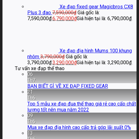
Xe đạp fixed gear Magicbros CX8
Plus 3 đao
7,590,000
₫
Giá gốc là:
7,590,000₫.
6,790,000
₫
Giá hiện tại là: 6,790,000₫.
Xe đạp địa hình Mums 100 khung
nhôm
3,790,000
₫
Giá gốc là:
3,790,000₫.
3,290,000
₫
Giá hiện tại là: 3,290,000₫.
Tư vấn xe đạp thể thao
06
Th7
BẠN BIẾT GÌ VỀ XE ĐẠP FIXED GEAR
21
Th6
Top 5 mẫu xe đạp đua thể thao giá rẻ cao cấp chất
lượng tốt nên mua năm 2022
09
Th6
Mua xe đạp địa hình cao cấp trả góp lãi suất 0%
13