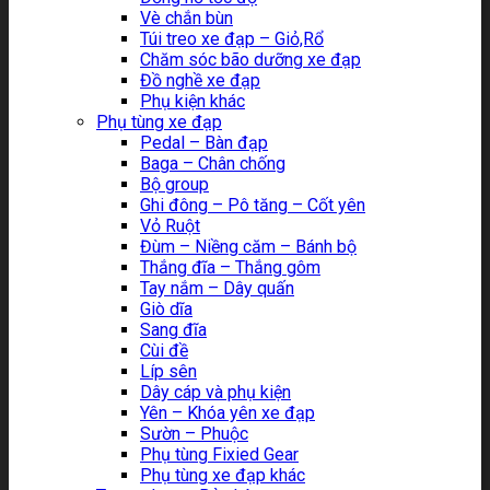
Vè chắn bùn
Túi treo xe đạp – Giỏ,Rổ
Chăm sóc bão dưỡng xe đạp
Đồ nghề xe đạp
Phụ kiện khác
Phụ tùng xe đạp
Pedal – Bàn đạp
Baga – Chân chống
Bộ group
Ghi đông – Pô tăng – Cốt yên
Vỏ Ruột
Đùm – Niềng căm – Bánh bộ
Thắng đĩa – Thắng gôm
Tay nắm – Dây quấn
Giò dĩa
Sang đĩa
Cùi đề
Líp sên
Dây cáp và phụ kiện
Yên – Khóa yên xe đạp
Sườn – Phuộc
Phụ tùng Fixied Gear
Phụ tùng xe đạp khác