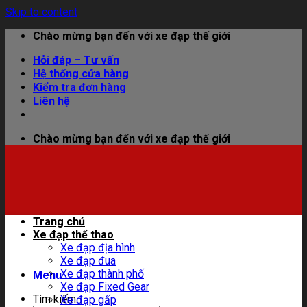
Skip to content
Chào mừng bạn đến với xe đạp thế giới
Hỏi đáp – Tư vấn
Hệ thống cửa hàng
Kiểm tra đơn hàng
Liên hệ
Chào mừng bạn đến với xe đạp thế giới
Trang chủ
Xe đạp thể thao
Xe đạp địa hình
Xe đạp đua
Xe đạp thành phố
Menu
Xe đạp Fixed Gear
Tìm kiếm:
Xe đạp gấp