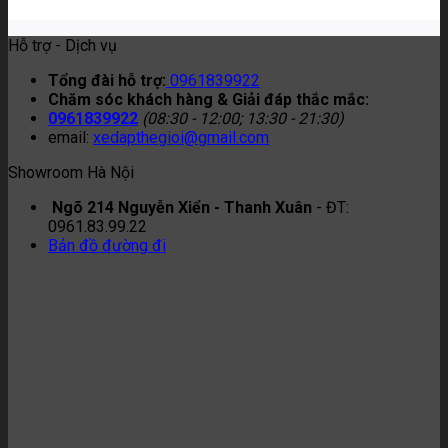
Hỗ trợ - Dịch vụ
Tổng đài hỗ trợ:
0961839922
Chăm sóc khách hàng & Giải đáp thắc mắc:
0961839922
(08:30 - 12:00; 13:30 - 21:30)
email:
xedapthegioi@gmail.com
Showroom Hà Nội
Ngõ 214 Nguyễn Xiển - Thanh Xuân
- ĐT:
0961.83.99.22
Bản đồ đường đi