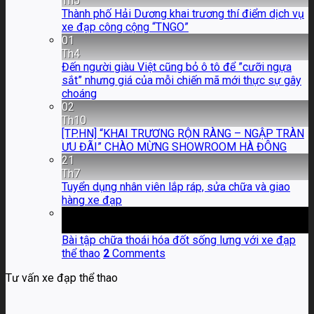
Th5
Thành phố Hải Dương khai trương thí điểm dịch vụ
xe đạp công cộng “TNGO”
01
Th4
Đến người giàu Việt cũng bỏ ô tô để ”cưỡi ngựa
sắt” nhưng giá của mỗi chiến mã mới thực sự gây
choáng
02
Th10
[TP.HN] “KHAI TRƯƠNG RỘN RÀNG – NGẬP TRÀN
ƯU ĐÃI” CHÀO MỪNG SHOWROOM HÀ ĐÔNG
21
Th7
Tuyển dụng nhân viên lắp ráp, sửa chữa và giao
hàng xe đạp
06
Th4
Bài tập chữa thoái hóa đốt sống lưng với xe đạp
thể thao
2
Comments
Tư vấn xe đạp thể thao