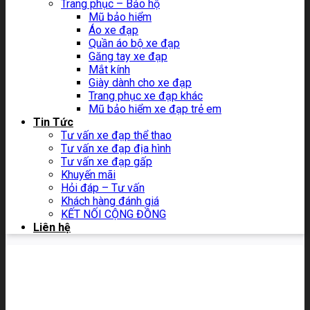
Trang phục – Bảo hộ
Mũ bảo hiểm
Áo xe đạp
Quần áo bộ xe đạp
Găng tay xe đạp
Mắt kính
Giày dành cho xe đạp
Trang phục xe đạp khác
Mũ bảo hiểm xe đạp trẻ em
Tin Tức
Tư vấn xe đạp thể thao
Tư vấn xe đạp địa hình
Tư vấn xe đạp gấp
Khuyến mãi
Hỏi đáp – Tư vấn
Khách hàng đánh giá
KẾT NỐI CỘNG ĐỒNG
Liên hệ