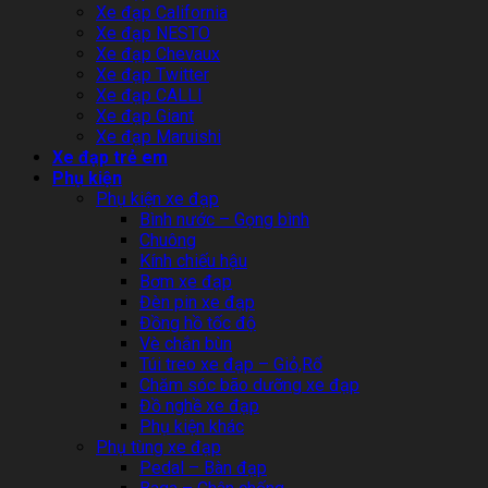
Xe đạp California
Xe đạp NESTO
Xe đạp Chevaux
Xe đạp Twitter
Xe đạp CALLI
Xe đạp Giant
Xe đạp Maruishi
Xe đạp trẻ em
Phụ kiện
Phụ kiện xe đạp
Bình nước – Gọng bình
Chuông
Kính chiếu hậu
Bơm xe đạp
Đèn pin xe đạp
Đồng hồ tốc độ
Vè chắn bùn
Túi treo xe đạp – Giỏ,Rổ
Chăm sóc bão dưỡng xe đạp
Đồ nghề xe đạp
Phụ kiện khác
Phụ tùng xe đạp
Pedal – Bàn đạp