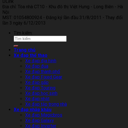
DLink
Địa chỉ: Tòa nhà CT10 - Khu đô thị Việt Hưng - Long Biên - Hà
Nội
MST: 01054800924 - Đăng ký lần đầu 31/8/2011 - Thay đổi
lần 3 ngày 6/12/2013
Tìm kiếm:
Trang chủ
Xe đạp thể thao
Xe đạp địa hình
Xe đạp đua
Xe đạp thành phố
Xe đạp Fixed Gear
Xe đạp gấp
Xe đạp Touring
Xe đạp học sinh
Xe đạp nhật
Xe đạp tập trong nhà
Xe đạp nhập khẩu
Xe đạp Magicbros
Xe đạp Galaxy
Xe đạp Inverter