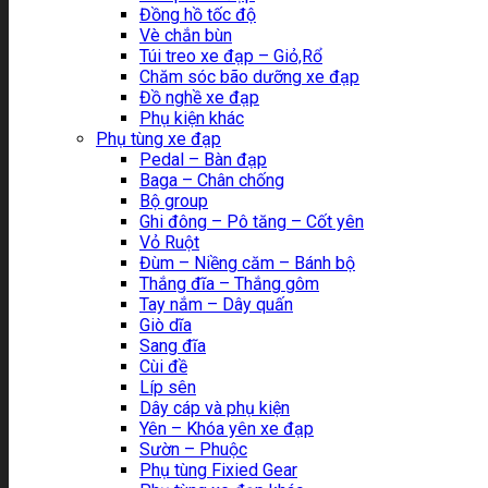
Đồng hồ tốc độ
Vè chắn bùn
Túi treo xe đạp – Giỏ,Rổ
Chăm sóc bão dưỡng xe đạp
Đồ nghề xe đạp
Phụ kiện khác
Phụ tùng xe đạp
Pedal – Bàn đạp
Baga – Chân chống
Bộ group
Ghi đông – Pô tăng – Cốt yên
Vỏ Ruột
Đùm – Niềng căm – Bánh bộ
Thắng đĩa – Thắng gôm
Tay nắm – Dây quấn
Giò dĩa
Sang đĩa
Cùi đề
Líp sên
Dây cáp và phụ kiện
Yên – Khóa yên xe đạp
Sườn – Phuộc
Phụ tùng Fixied Gear