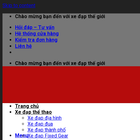
Skip to content
Chào mừng bạn đến với xe đạp thế giới
Hỏi đáp – Tư vấn
Hệ thống cửa hàng
Kiểm tra đơn hàng
Liên hệ
Chào mừng bạn đến với xe đạp thế giới
Trang chủ
Xe đạp thể thao
Xe đạp địa hình
Xe đạp đua
Xe đạp thành phố
Menu
Xe đạp Fixed Gear