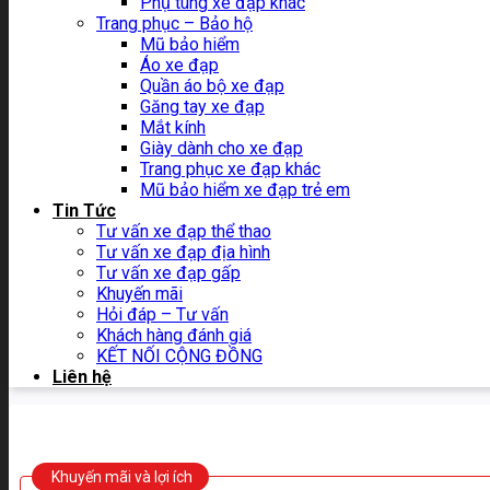
Phụ tùng xe đạp khác
Trang phục – Bảo hộ
Mũ bảo hiểm
Áo xe đạp
Quần áo bộ xe đạp
Găng tay xe đạp
Mắt kính
Giày dành cho xe đạp
Trang phục xe đạp khác
Mũ bảo hiểm xe đạp trẻ em
Tin Tức
Tư vấn xe đạp thể thao
Tư vấn xe đạp địa hình
Tư vấn xe đạp gấp
Khuyến mãi
Hỏi đáp – Tư vấn
Khách hàng đánh giá
KẾT NỐI CỘNG ĐỒNG
Liên hệ
Khuyến mãi và lợi ích