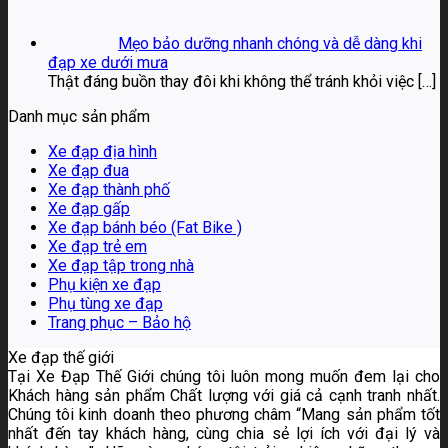
Mẹo bảo dưỡng nhanh chóng và dễ dàng khi
đạp xe dưới mưa
Thật đáng buồn thay đôi khi không thể tránh khỏi việc
[…]
Danh mục sản phẩm
Xe đạp địa hình
Xe đạp đua
Xe đạp thành phố
Xe đạp gấp
Xe đạp bánh béo (Fat Bike )
Xe đạp trẻ em
Xe đạp tập trong nhà
Phụ kiện xe đạp
Phụ tùng xe đạp
Trang phục – Bảo hộ
Xe đạp thế giới
Tại Xe Đạp Thế Giới chúng tôi luôn mong muốn đem lại cho
Khách hàng sản phẩm Chất lượng với giá cả cạnh tranh nhất.
Chúng tôi kinh doanh theo phương châm “Mang sản phẩm tốt
nhất đến tay khách hàng, cùng chia sẻ lợi ích với đại lý và