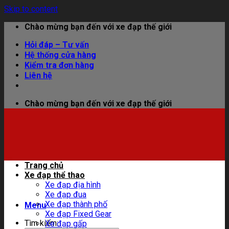
Skip to content
Chào mừng bạn đến với xe đạp thế giới
Hỏi đáp – Tư vấn
Hệ thống cửa hàng
Kiểm tra đơn hàng
Liên hệ
Chào mừng bạn đến với xe đạp thế giới
Trang chủ
Xe đạp thể thao
Xe đạp địa hình
Xe đạp đua
Xe đạp thành phố
Menu
Xe đạp Fixed Gear
Tìm kiếm:
Xe đạp gấp