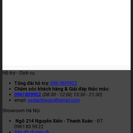
Hỗ trợ - Dịch vụ
Tổng đài hỗ trợ:
0961839922
Chăm sóc khách hàng & Giải đáp thắc mắc:
0961839922
(08:30 - 12:00; 13:30 - 21:30)
email:
xedapthegioi@gmail.com
Showroom Hà Nội
Ngõ 214 Nguyễn Xiển - Thanh Xuân
- ĐT:
0961.83.99.22
Bản đồ đường đi