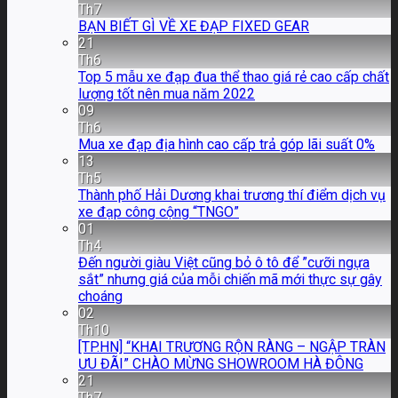
Th7
BẠN BIẾT GÌ VỀ XE ĐẠP FIXED GEAR
21
Th6
Top 5 mẫu xe đạp đua thể thao giá rẻ cao cấp chất
lượng tốt nên mua năm 2022
09
Th6
Mua xe đạp địa hình cao cấp trả góp lãi suất 0%
13
Th5
Thành phố Hải Dương khai trương thí điểm dịch vụ
xe đạp công cộng “TNGO”
01
Th4
Đến người giàu Việt cũng bỏ ô tô để ”cưỡi ngựa
sắt” nhưng giá của mỗi chiến mã mới thực sự gây
choáng
02
Th10
[TP.HN] “KHAI TRƯƠNG RỘN RÀNG – NGẬP TRÀN
ƯU ĐÃI” CHÀO MỪNG SHOWROOM HÀ ĐÔNG
21
Th7