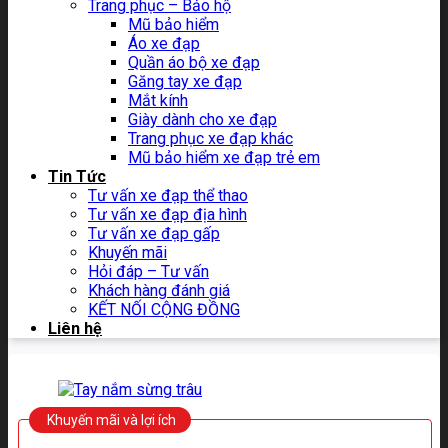
Trang phục – Bảo hộ
Mũ bảo hiểm
Áo xe đạp
Quần áo bộ xe đạp
Găng tay xe đạp
Mắt kính
Giày dành cho xe đạp
Trang phục xe đạp khác
Mũ bảo hiểm xe đạp trẻ em
Tin Tức
Tư vấn xe đạp thể thao
Tư vấn xe đạp địa hình
Tư vấn xe đạp gấp
Khuyến mãi
Hỏi đáp – Tư vấn
Khách hàng đánh giá
KẾT NỐI CỘNG ĐỒNG
Liên hệ
Khuyến mãi và lợi ích