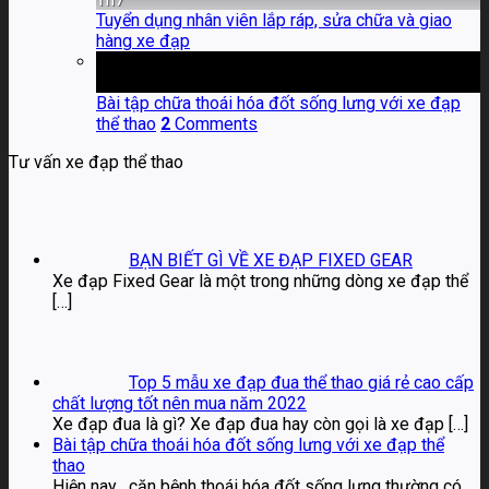
Tuyển dụng nhân viên lắp ráp, sửa chữa và giao
hàng xe đạp
06
Th4
Bài tập chữa thoái hóa đốt sống lưng với xe đạp
thể thao
2
Comments
Tư vấn xe đạp thể thao
BẠN BIẾT GÌ VỀ XE ĐẠP FIXED GEAR
Xe đạp Fixed Gear là một trong những dòng xe đạp thể
[…]
Top 5 mẫu xe đạp đua thể thao giá rẻ cao cấp
chất lượng tốt nên mua năm 2022
Xe đạp đua là gì? Xe đạp đua hay còn gọi là xe đạp
[…]
Bài tập chữa thoái hóa đốt sống lưng với xe đạp thể
thao
Hiện nay , căn bệnh thoái hóa đốt sống lưng thường có