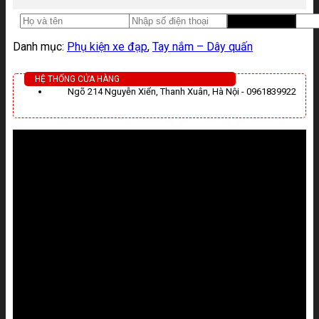
Danh mục:
Phụ kiện xe đạp
,
Tay nắm – Dây quấn
HỆ THỐNG CỬA HÀNG
Ngõ 214 Nguyễn Xiển, Thanh Xuân, Hà Nội - 0961839922