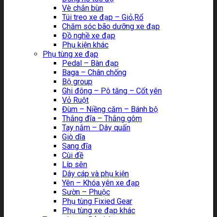
Vè chắn bùn
Túi treo xe đạp – Giỏ,Rổ
Chăm sóc bão dưỡng xe đạp
Đồ nghề xe đạp
Phụ kiện khác
Phụ tùng xe đạp
Pedal – Bàn đạp
Baga – Chân chống
Bộ group
Ghi đông – Pô tăng – Cốt yên
Vỏ Ruột
Đùm – Niềng căm – Bánh bộ
Thắng đĩa – Thắng gôm
Tay nắm – Dây quấn
Giò dĩa
Sang đĩa
Cùi đề
Líp sên
Dây cáp và phụ kiện
Yên – Khóa yên xe đạp
Sườn – Phuộc
Phụ tùng Fixied Gear
Phụ tùng xe đạp khác